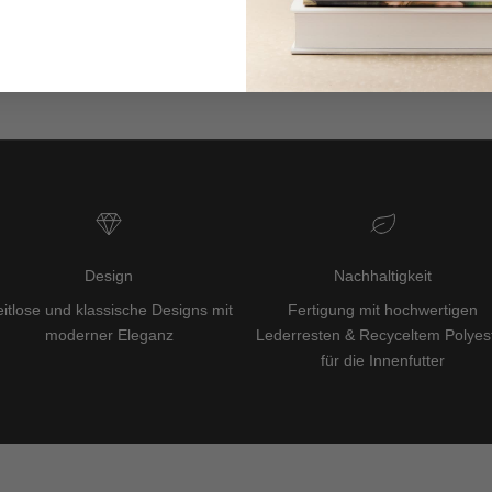
Design
Nachhaltigkeit
itlose und klassische Designs mit
Fertigung mit hochwertigen
moderner Eleganz
Lederresten & Recyceltem Polyes
für die Innenfutter