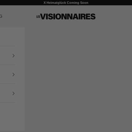
X Heimatglück Coming Soon
G
LES VISIONNAIRES