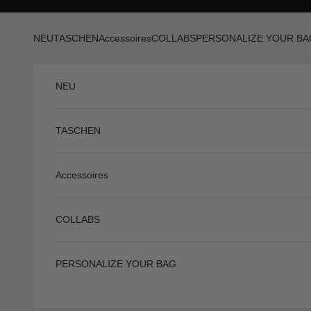
Zum Inhalt springen
Zurück
NEU
TASCHEN
Accessoires
COLLABS
PERSONALIZE YOUR BA
NEU
TASCHEN
Accessoires
COLLABS
PERSONALIZE YOUR BAG