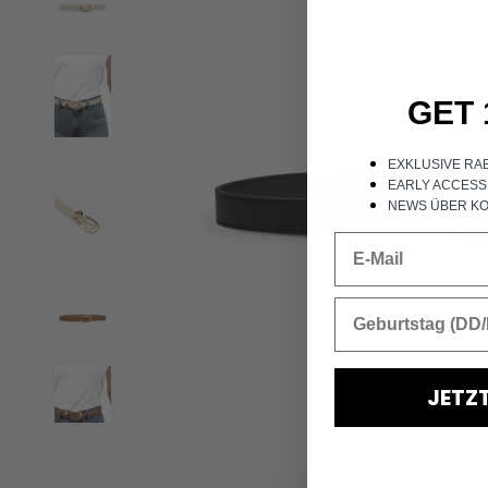
GET 
EXKLUSIVE RA
EARLY ACCESS
NEWS ÜBER KO
JETZ