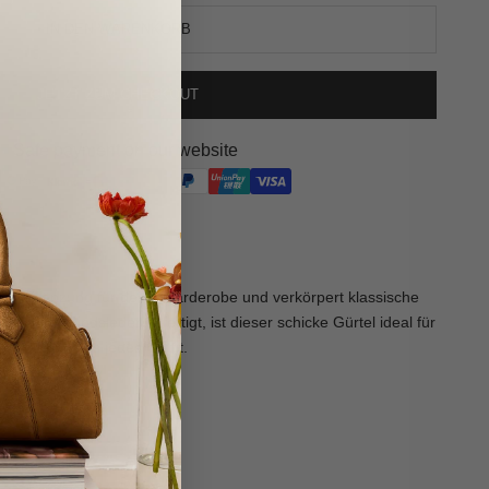
IN DEN WARENKORB
JETZT ZUM CHECKOUT
Safe payment on our website
se Ergänzung für deine Garderobe und verkörpert klassische
eichem Rindsleder gefertigt, ist dieser schicke Gürtel ideal für
gänzt mühelos jedes Outfit.