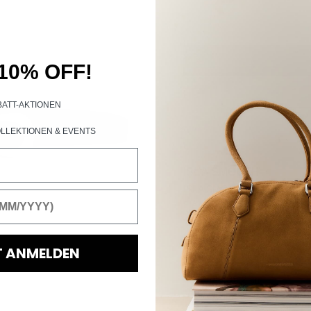
10% OFF!
BATT-AKTIONEN
LLEKTIONEN &
EVENTS
ISLA SMOOTH
ISLA SMOOTH ist eine zeitlo
Eleganz und Raffinesse. Aus w
verschiedene Anlässe und er
Material
T ANMELDEN
100% Leder
Maße
Gürtel (B): 2 cm
Gewicht: 0,205 kg