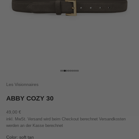
Gehe zu Element 1
Gehe zu Element 2
Gehe zu Element 3
Gehe zu Element 4
Gehe zu Element 5
Gehe zu Element 6
Gehe zu Element 7
Gehe zu Element 8
Gehe zu Element 9
Gehe zu Element 10
Les Visionnaires
ABBY COZY 30
Angebot
49,00 €
inkl. MwSt. Versand wird beim Checkout berechnet
Versandkosten
werden an der Kasse berechnet