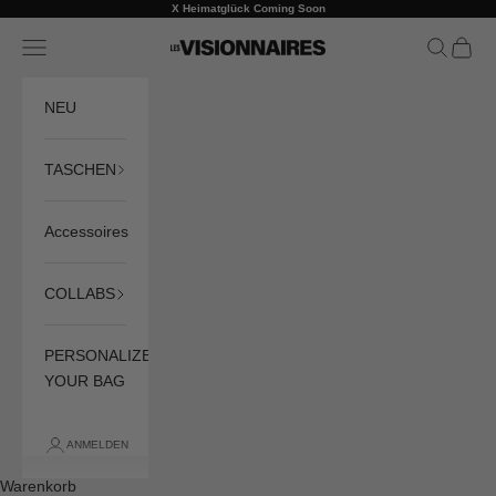
Zum Inhalt springen
X Heimatglück Coming Soon
Zurück
Vo
Menü
Suchen
Waren
LES VISIONNAIRES
NEU
TASCHEN
Accessoires
COLLABS
PERSONALIZE
YOUR BAG
ANMELDEN
Warenkorb