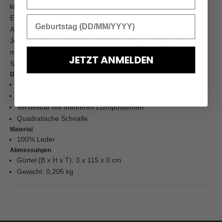
klassischen Wildleder-Finish vereint dieser Gürtel nahtlos
Eleganz mit Praktikabilität. Perfekt für Büromeetings, lässige
Ausflüge oder Ihren nächsten Kurzurlaub, er passt mühelos zu
Jeans, Kleidern und mehr. Genießen Sie Vielseitigkeit mit
mehreren Lochpositionen und einer eleganten quadratischen
JETZT ANMELDEN
Schnalle.
Details
Klassisches und zeitloses Design
Robustes Wildleder
Verstellbar mit mehreren Lochpositionen
Quadratische Schnalle
Material
100% Leder
Abmessungen
Gürtel (B x H x T): 3 x 115 x 0 cm
Gewicht: 0,205 kg