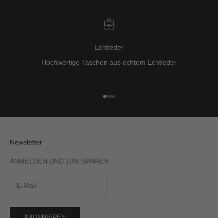
Echtleder
Hochwertige Taschen aus echtem Echtleder
Gehe zu Element 1
Gehe zu Element 2
Gehe zu Element 3
Gehe zu Element 4
Newsletter
ANMELDEN UND 10% SPAREN
ABONNIEREN