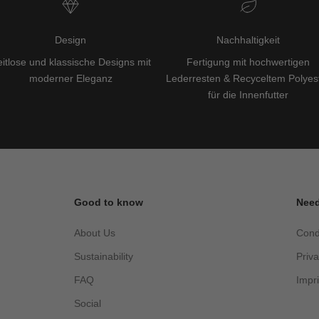
Design
Nachhaltigkeit
itlose und klassische Designs mit
Fertigung mit hochwertigen
moderner Eleganz
Lederresten & Recyceltem Polyes
für die Innenfutter
Good to know
Need
About Us
Cond
Sustainability
Priv
FAQ
Impri
Social