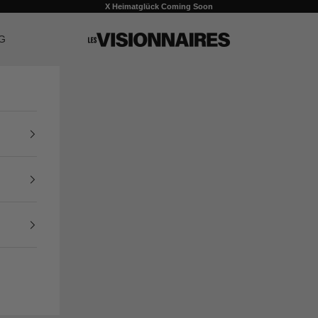
X Heimatglück Coming Soon
G
LES VISIONNAIRES