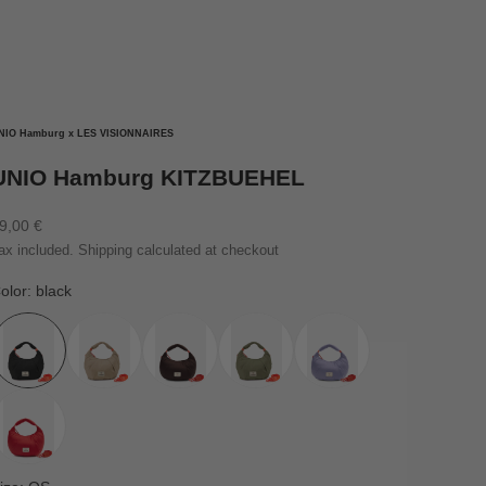
NIO Hamburg x LES VISIONNAIRES
UNIO Hamburg KITZBUEHEL
ale price
9,00 €
ax included.
Shipping calculated
at checkout