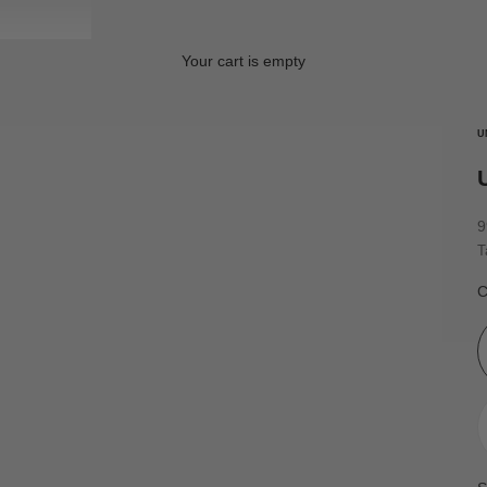
Your cart is empty
U
S
9
T