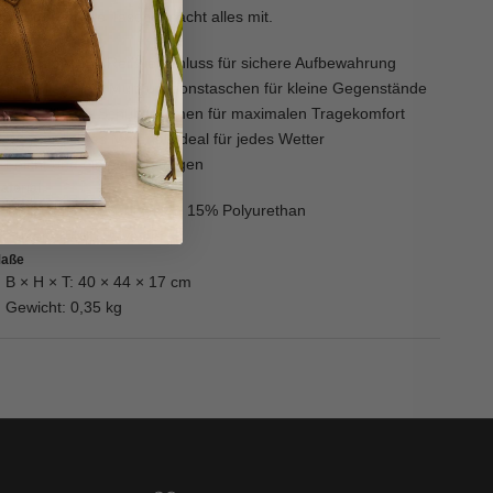
usflüge – diese Tasche macht alles mit.
etails
Hauptfach mit Reißverschluss für sichere Aufbewahrung
Innenliegende Multifunktionstaschen für kleine Gegenstände
Verstellbarer Schulterriemen für maximalen Tragekomfort
Wasserdichtes Material, ideal für jedes Wetter
Leicht und einfach zu tragen
aterial
Oberstoff: 85% Polyester, 15% Polyurethan
Futter: 100% Polyester
aße
B × H × T: 40 × 44 × 17 cm
Gewicht: 0,35 kg