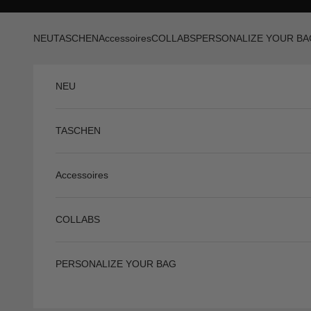
Skip to content
Previous
NEU
TASCHEN
Accessoires
COLLABS
PERSONALIZE YOUR BA
NEU
TASCHEN
Accessoires
COLLABS
PERSONALIZE YOUR BAG