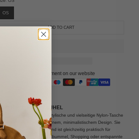
ADD TO CART
Safe payment on our website
UNIO Hamburg KITZBÜHEL
NIO KITZBÜHEL ist eine stylische und vielseitige Nylon-Tasche
n bunten Farben mit modernem, minimalistischem Design. Sie
ringt Spaß in jeden Look und ist gleichzeitig praktisch für
nterwegs. Perfekt für Stadtbummel, Shopping oder entspannte