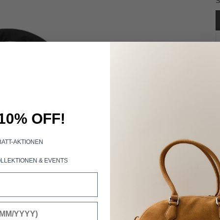
10% OFF!
BATT-AKTIONEN
LLEKTIONEN &
EVENTS
U
i
b
u