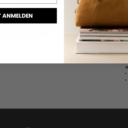
A
D
T ANMELDEN
M
M