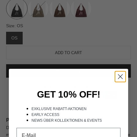
ADD TO CART
BUY IT NOW
Safe payment on our website
GET 10% OFF!
EXKLUSIVE RABATT-AKTIONEN
EARLY ACCESS
PAZ ESSENTIAL SILKY
NEWS ÜBER KOLLEKTIONEN &
EVENTS
Die PAZ ESSENTIAL SILKY ist der Inbegriff von schickem,
modernem und stilvollem Design. Vielseitig und funktional, diese