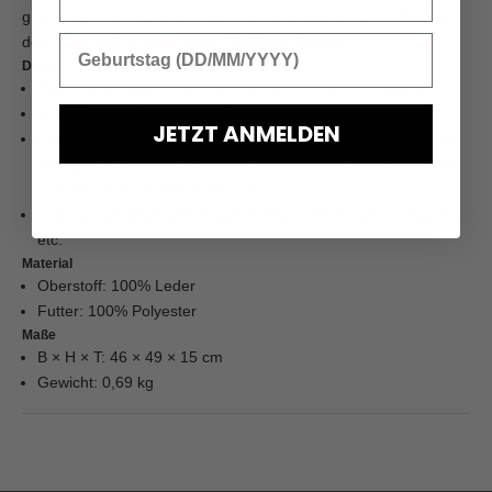
große Schultertasche aus weichem Nappaleder ist perfekt für
den Alltag und ergänzt jedes Outfit mit Eleganz.
Details
Besonderer gekniffener Rand an Vorder- und Rückseite
Magnetischer Druckknopfverschluss für einfachen Zugang
JETZT ANMELDEN
Funktionales Innenleben: mittleres Fach mit Reißverschluss,
zwei große Fächer, 3 Einschubtaschen, ein Kreditkartenfach
und eine Reißverschlusstasche
Platz für alle wichtigen Dinge: Telefon, Geldbörse, Schlüssel,
etc.
Material
Oberstoff: 100% Leder
Futter: 100% Polyester
Maße
B × H × T: 46 × 49 × 15 cm
Gewicht: 0,69 kg