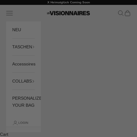
Skip to content
X Heimatglück Coming Soon
Previous
Ne
Navigation menu
Search
Cart
LES VISIONNAIRES
NEU
TASCHEN
Accessoires
COLLABS
PERSONALIZE
YOUR BAG
LOGIN
Cart