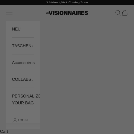
Skip to content
X Heimatglück Coming Soon
Previous
Ne
Navigation menu
Search
Cart
LES VISIONNAIRES
NEU
TASCHEN
Accessoires
COLLABS
PERSONALIZE
YOUR BAG
LOGIN
Cart