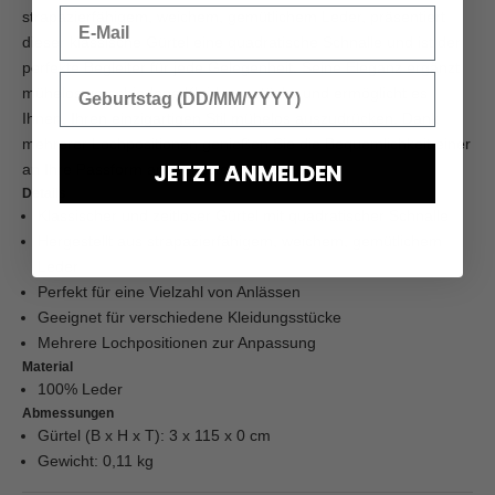
strapazierfähigem, weichem, gemütlichem Leder, präsentiert
dieser klassische Gürtel eine quadratische Schnalle und ist der
perfekte Begleiter für jede Gelegenheit. Seine Eleganz ergänzt
mühelos verschiedene Kleidungsstücke und ermöglicht es
Ihnen, Ihren einzigartigen Stil mühelos auszudrücken. Dank
mehrerer Lochpositionen genießen Sie die Bequemlichkeit einer
JETZT ANMELDEN
an Ihre Passform angepassten Einstellung.
Details
Klassischer und zeitloser Gürtel mit quadratischer Schnalle
Hergestellt aus strapazierfähigem, weichem, gemütlichem
Leder
Perfekt für eine Vielzahl von Anlässen
Geeignet für verschiedene Kleidungsstücke
Mehrere Lochpositionen zur Anpassung
Material
100% Leder
Abmessungen
Gürtel (B x H x T): 3 x 115 x 0 cm
Gewicht: 0,11 kg