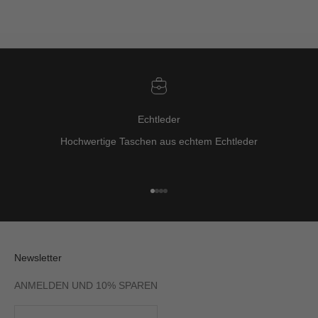
Echtleder
Hochwertige Taschen aus echtem Echtleder
Go to item 1
Go to item 2
Go to item 3
Go to item 4
Newsletter
ANMELDEN UND 10% SPAREN