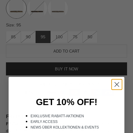
ADD TO CART
BUY IT NOW
Safe payment on our website
GET 10% OFF!
FRIDA COZY
EXKLUSIVE RABATT-AKTIONEN
EARLY ACCESS
FRIDA COZY ist
ein zeitloses Accessoire von Les Visionnaires,
NEWS ÜBER KOLLEKTIONEN &
EVENTS
das Raffinesse und Vielseitigkeit verkörpert. Gefertigt aus