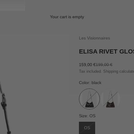
Your cart is empty
Les Visionnaires
ELISA RIVET GL
Sale price
Regular price
159,00 €
199,00 €
Tax included.
Shipping calculat