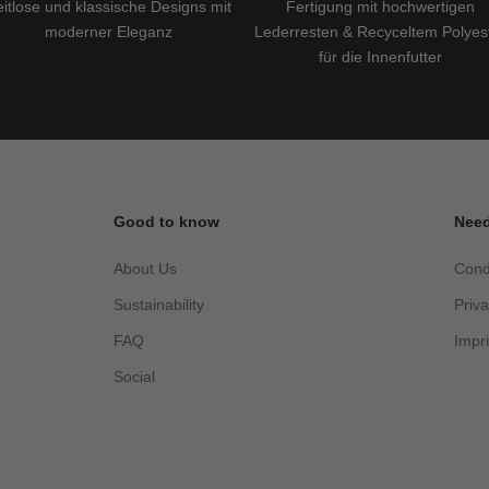
itlose und klassische Designs mit
Fertigung mit hochwertigen
moderner Eleganz
Lederresten & Recyceltem Polyes
für die Innenfutter
Good to know
Need
About Us
Cond
Sustainability
Priv
FAQ
Impri
Social