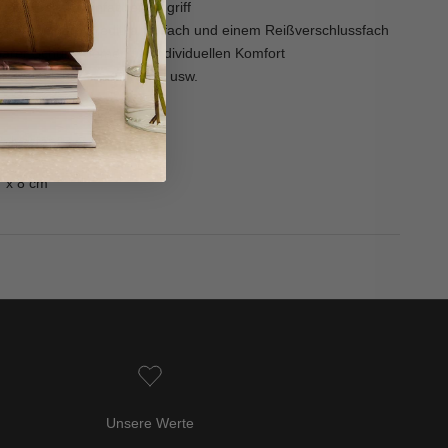
rschluss für einfachen Zugriff
ächern, einem Kreditkartenfach und einem Reißverschlussfach
rer Schulterriemen für individuellen Komfort
Handy, Geldbörse, Schlüssel usw.
Polyester
7 x 8 cm
Unsere Werte