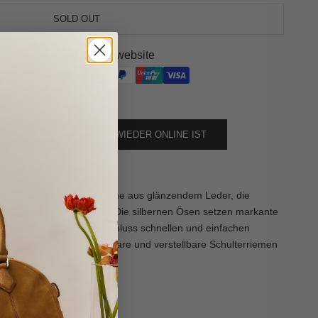
SOLD OUT
Safe payment on our website
H, SOBALD DER ARTIKEL WIEDER ONLINE IST
e elegante Umhängetasche aus glänzendem Leder, die
odernen Akzenten vereint. Die silbernen Ösen setzen markante
netische Druckknopfverschluss schnellen und einfachen
 ermöglicht. Der abnehmbare und verstellbare Schulterriemen
fort.
zendem Leder
ves Detail