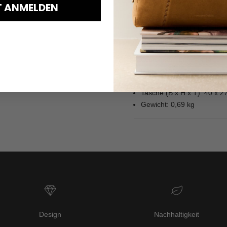
Magnetischer Druckknopfve
T ANMELDEN
Innenfach mit zwei Steckf
Abnehmbarer und verstellba
Platz für alle Essentials: 
Material
Oberstoff: 100% Leder
Futter: 100% (recyceltes) 
Abmessungen
Tasche (B x H x T): 40 x 2
Gewicht: 0,69 kg
Design
Nachhaltigkeit