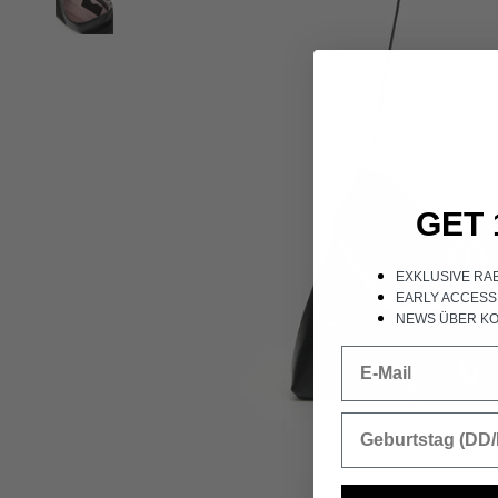
GET 
EXKLUSIVE RA
EARLY ACCESS
NEWS ÜBER KO