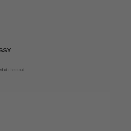
OSSY
ed
at checkout