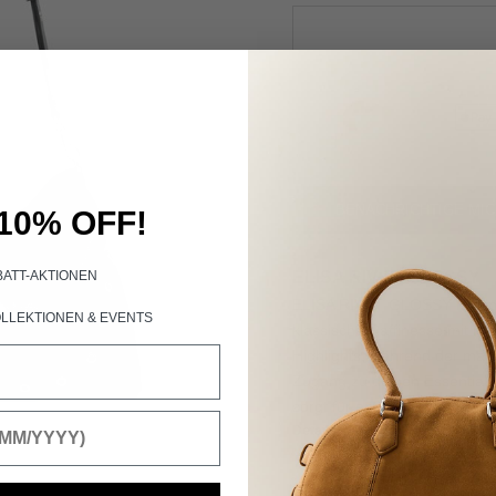
BENACHRICHTIGE MIC
10% OFF!
ELISA RIVET GLOSSY
BATT-AKTIONEN
ELISA RIVET GLOSSY ist ein
LLEKTIONEN &
EVENTS
klassische Raffinesse mit m
Highlights, während der mag
Zugang zu deinen Essentials
sorgt für optimalen Tragekom
Details
Umhängetasche aus glän
Silberne Ösen als dekorati