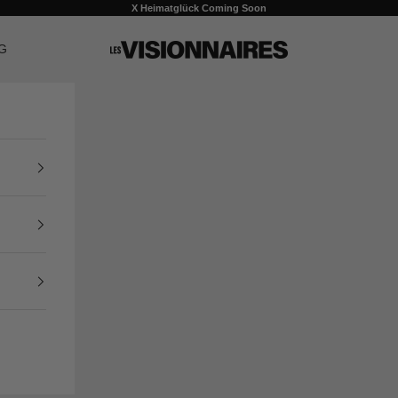
X Heimatglück Coming Soon
G
LES VISIONNAIRES