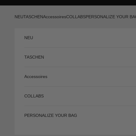
Skip to content
Previous
NEU
TASCHEN
Accessoires
COLLABS
PERSONALIZE YOUR BA
NEU
TASCHEN
Accessoires
COLLABS
PERSONALIZE YOUR BAG